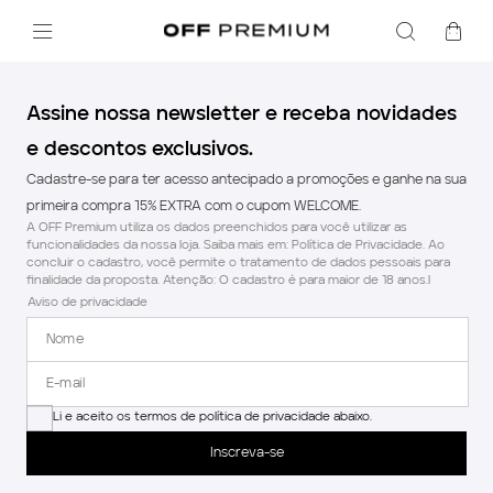
Assine nossa newsletter e receba novidades
e descontos exclusivos.
Cadastre-se para ter acesso antecipado a promoções e ganhe na sua
primeira compra 15% EXTRA com o cupom WELCOME.
A OFF Premium utiliza os dados preenchidos para você utilizar as
funcionalidades da nossa loja. Saiba mais em: Política de Privacidade. Ao
concluir o cadastro, você permite o tratamento de dados pessoais para
finalidade da proposta. Atenção: O cadastro é para maior de 18 anos.l
Aviso de privacidade
Li e aceito os termos de política de privacidade abaixo.
Inscreva-se