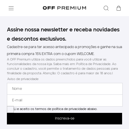
Assine nossa newsletter e receba novidades
e descontos exclusivos.
Cadastre-se para ter acesso antecipado a promoções e ganhe na sua
primeira compra 15% EXTRA com o cupom WELCOME.
A OFF Premium utiliza os dados preenchidos para você utilizar as
funcionalidades da nossa loja. Saiba mais em: Política de Privacidade. Ao
concluir o cadastro, você permite o tratamento de dados pessoais para
finalidade da proposta. Atenção: O cadastro é para maior de 18 anos.l
Aviso de privacidade
Li e aceito os termos de política de privacidade abaixo.
Inscreva-se