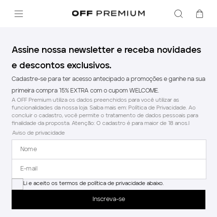
Assine nossa newsletter e receba novidades
e descontos exclusivos.
Cadastre-se para ter acesso antecipado a promoções e ganhe na sua
primeira compra 15% EXTRA com o cupom WELCOME.
A OFF Premium utiliza os dados preenchidos para você utilizar as
funcionalidades da nossa loja. Saiba mais em: Política de Privacidade. Ao
concluir o cadastro, você permite o tratamento de dados pessoais para
finalidade da proposta. Atenção: O cadastro é para maior de 18 anos.l
Aviso de privacidade
Li e aceito os termos de política de privacidade abaixo.
Inscreva-se