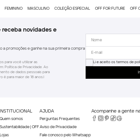
FEMININO
MASCULINO
COLEÇÃO ESPECIAL
OFF FOR FUTURE
OFF 
e receba novidades e
do a promoções e ganhe na sua primeira compra
s para você utilizar as
Li e aceito os termos de pol
m: Política de Privacidade. Ao
amento de dados pessoais para
I
o é para maior de 18 anos.l
INSTITUCIONAL
AJUDA
Acompanhe a gente nas
Quem somos
Perguntas Frequentes
Sustentabilidade | OFF
Aviso de Privacidade
Lojas
Fale conosco pelo Whatsapp