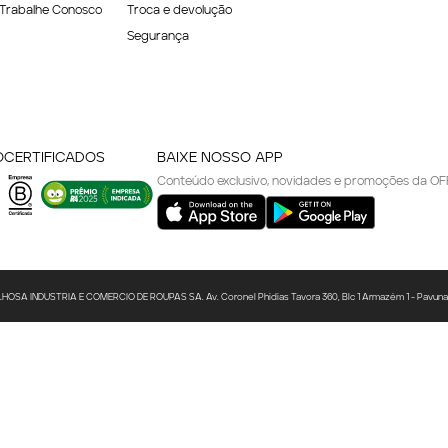
Trabalhe Conosco
Troca e devolução
Segurança
O
CERTIFICADOS
BAIXE NOSSO APP
Conteúdo exclusivo, novidades e promoções da OF
A INDUSTRIA E COMERCIO DE ROUPAS SA. Av. Coronel Phidias Tavora 360, Blc 1 Armazém 1 - Pavuna - R