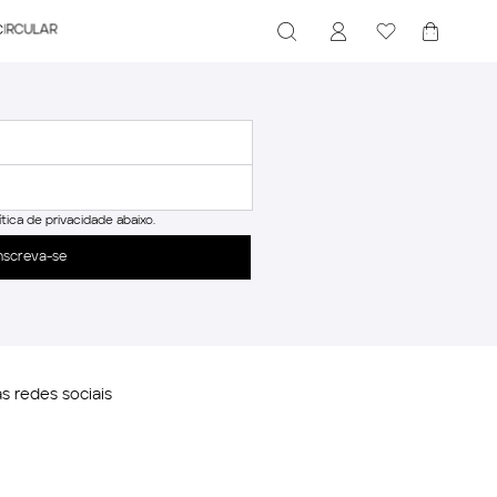
CIRCULAR
ítica de privacidade abaixo.
nscreva-se
 redes sociais