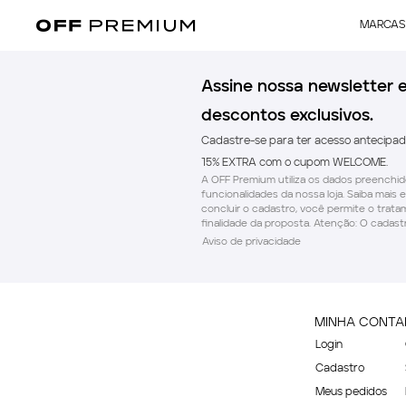
MARCAS
Assine nossa newsletter 
descontos exclusivos.
Cadastre-se para ter acesso antecipa
15% EXTRA com o cupom WELCOME.
A OFF Premium utiliza os dados preenchido
funcionalidades da nossa loja. Saiba mais e
concluir o cadastro, você permite o trat
finalidade da proposta. Atenção: O cadastr
Aviso de privacidade
MINHA CONTA
Login
Cadastro
Meus pedidos