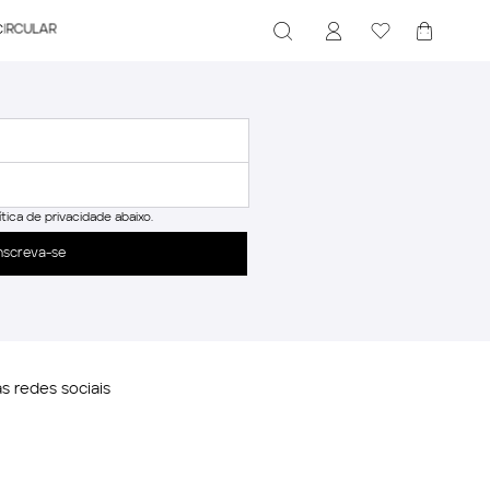
CIRCULAR
ítica de privacidade abaixo.
nscreva-se
 redes sociais