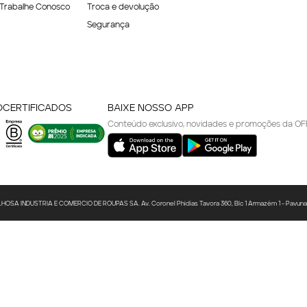
Trabalhe Conosco
Troca e devolução
Segurança
O
CERTIFICADOS
BAIXE NOSSO APP
Conteúdo exclusivo, novidades e promoções da OF
A INDUSTRIA E COMERCIO DE ROUPAS SA. Av. Coronel Phidias Tavora 360, Blc 1 Armazém 1 - Pavuna - R