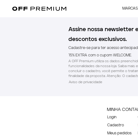
MARCAS
Assine nossa newsletter 
descontos exclusivos.
Cadastre-se para ter acesso antecipa
15% EXTRA com o cupom WELCOME.
A OFF Premium utiliza os dados preenchido
funcionalidades da nossa loja. Saiba mais e
concluir o cadastro, você permite o trat
finalidade da proposta. Atenção: O cadastr
Aviso de privacidade
MINHA CONTA
Login
Cadastro
Meus pedidos