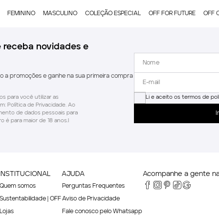
FEMININO
MASCULINO
COLEÇÃO ESPECIAL
OFF FOR FUTURE
OFF 
e receba novidades e
do a promoções e ganhe na sua primeira compra
s para você utilizar as
Li e aceito os termos de pol
m: Política de Privacidade. Ao
amento de dados pessoais para
I
o é para maior de 18 anos.l
INSTITUCIONAL
AJUDA
Acompanhe a gente nas
Quem somos
Perguntas Frequentes
Sustentabilidade | OFF
Aviso de Privacidade
Lojas
Fale conosco pelo Whatsapp