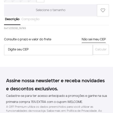
Selecione o tamanho
Descrição
Composição
Ref:
V232092_NV149
Consulte o prazo e valor do frete
Não sei meu CEP
Digite seu CEP
Calcular
Assine nossa newsletter e receba novidades
e descontos exclusivos.
Cadastre-se para ter acesso antecipado a promoções e ganhe na sua
primeira compra 15% EXTRA com o cupom WELCOME.
A OFF Premium utiliza os dados preenchidos para você utilizar as
funcionalidades da nossa loja. Saiba mais em: Política de Privacidade. Ao