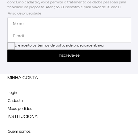
concluir o cadastro, você permite o tratamento de dados pessoais para
finalidade da proposta. Atenção: O cadastro é para maior de 18 anos.l
Aviso de privacidade
Li e aceito os termos de política de privacidade abaixo.
Inscreva-se
MINHA CONTA
Login
Cadastro
Meus pedidos
INSTITUCIONAL
Quem somos