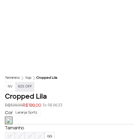
feminino
top
Cropped Lila
NV
62
%
OFF
Cropped Lila
R$
R$
199,00
528,00
3x R$ 66,33
Cor
Laranja Spritz
Tamanho
PP
P
M
G
GG