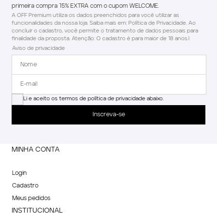
primeira compra 15% EXTRA com o cupom WELCOME.
A OFF Premium utiliza os dados preenchidos para você utilizar as
funcionalidades da nossa loja. Saiba mais em: Política de Privacidade. Ao
concluir o cadastro, você permite o tratamento de dados pessoais para
finalidade da proposta. Atenção: O cadastro é para maior de 18 anos.l
Aviso de privacidade
Li e aceito os termos de política de privacidade abaixo.
Inscreva-se
MINHA CONTA
Login
Cadastro
Meus pedidos
INSTITUCIONAL