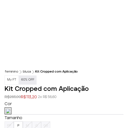
feminino
blusa
Kit Cropped com Aplicação
My FT
60
%
OFF
Kit Cropped com Aplicação
R$
R$
113,20
283,00
2x R$ 56,60
Cor
Tamanho
PP
P
M
G
GG