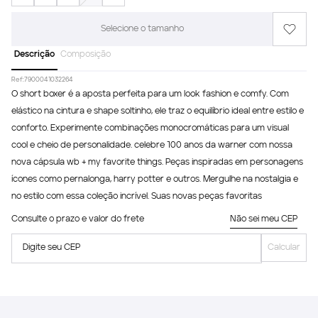
Selecione o tamanho
Descrição
Composição
Ref:
7900041032264
O short boxer é a aposta perfeita para um look fashion e comfy. Com
elástico na cintura e shape soltinho, ele traz o equilíbrio ideal entre estilo e
conforto. Experimente combinações monocromáticas para um visual
cool e cheio de personalidade. celebre 100 anos da warner com nossa
nova cápsula wb + my favorite things. Peças inspiradas em personagens
ícones como pernalonga, harry potter e outros. Mergulhe na nostalgia e
no estilo com essa coleção incrível. Suas novas peças favoritas
Consulte o prazo e valor do frete
Não sei meu CEP
Digite seu CEP
Calcular