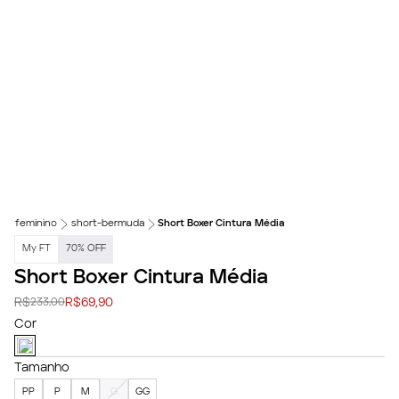
feminino
short-bermuda
Short Boxer Cintura Média
My FT
70
%
OFF
Short Boxer Cintura Média
R$
R$
69,90
233,00
Cor
Tamanho
PP
P
M
G
GG