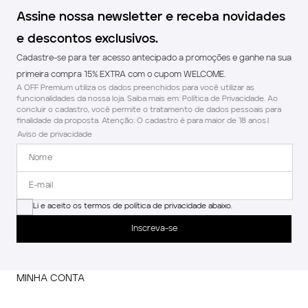
Assine nossa newsletter e receba novidades
e descontos exclusivos.
Cadastre-se para ter acesso antecipado a promoções e ganhe na sua
primeira compra 15% EXTRA com o cupom WELCOME.
A OFF Premium utiliza os dados preenchidos para você utilizar as
funcionalidades da nossa loja. Saiba mais em: Política de Privacidade. Ao
concluir o cadastro, você permite o tratamento de dados pessoais para
finalidade da proposta. Atenção: O cadastro é para maior de 18 anos.l
Aviso de privacidade
Li e aceito os termos de política de privacidade abaixo.
Inscreva-se
MINHA CONTA