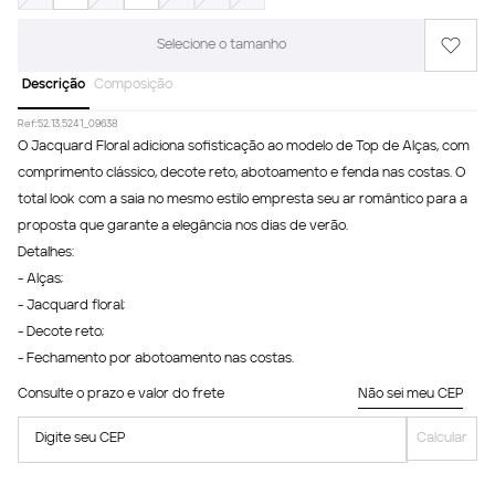
Selecione o tamanho
Descrição
Composição
Ref:
52.13.5241_09638
O Jacquard Floral adiciona sofisticação ao modelo de Top de Alças, com
comprimento clássico, decote reto, abotoamento e fenda nas costas. O
total look com a saia no mesmo estilo empresta seu ar romântico para a
proposta que garante a elegância nos dias de verão.
Detalhes:
- Alças;
- Jacquard floral;
- Decote reto;
- Fechamento por abotoamento nas costas.
Consulte o prazo e valor do frete
Não sei meu CEP
Digite seu CEP
Calcular