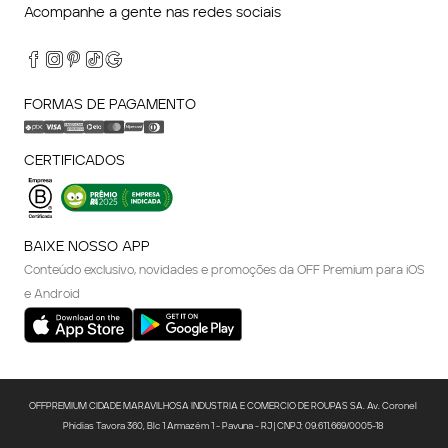
Acompanhe a gente nas redes sociais
FORMAS DE PAGAMENTO
CERTIFICADOS
BAIXE NOSSO APP
Conteúdo exclusivo, novidades e promoções da OFF Premium para iOS
e Android
OFFPREMIUM CIDADE MARAVILHOSA INDUSTRIA E COMERCIO DE ROUPAS SA. Av. Coronel 
Phidias Tavora 360, Blc 1 Armazém 1 - Pavuna - RJ | CNPJ: 09.611.669/0005-18 