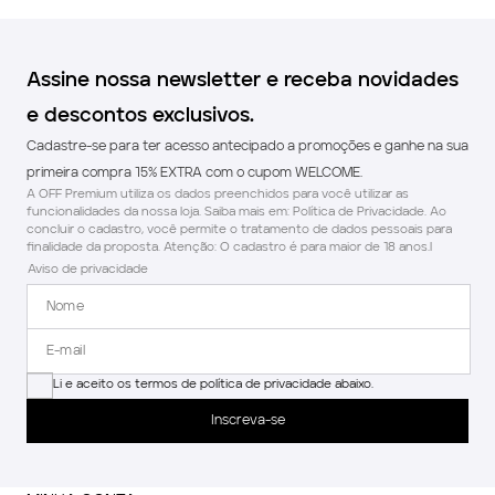
Assine nossa newsletter e receba novidades
e descontos exclusivos.
Cadastre-se para ter acesso antecipado a promoções e ganhe na sua
primeira compra 15% EXTRA com o cupom WELCOME.
A OFF Premium utiliza os dados preenchidos para você utilizar as
funcionalidades da nossa loja. Saiba mais em: Política de Privacidade. Ao
concluir o cadastro, você permite o tratamento de dados pessoais para
finalidade da proposta. Atenção: O cadastro é para maior de 18 anos.l
Aviso de privacidade
Li e aceito os termos de política de privacidade abaixo.
Inscreva-se