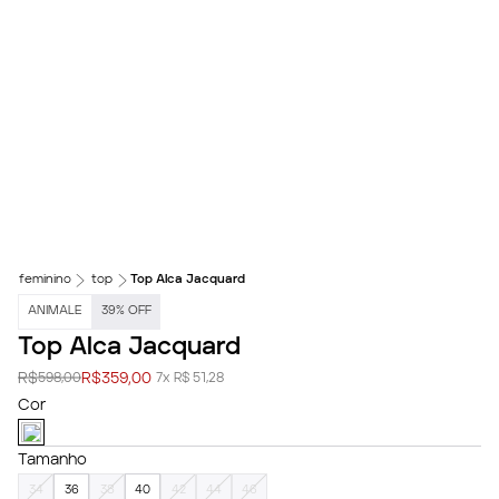
feminino
top
Top Alca Jacquard
ANIMALE
39
%
OFF
Top Alca Jacquard
R$
R$
359,00
598,00
7x R$ 51,28
Cor
Tamanho
34
36
38
40
42
44
46