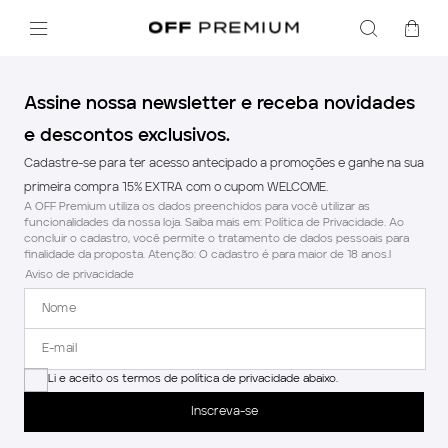
Assine nossa newsletter e receba novidades
e descontos exclusivos.
Cadastre-se para ter acesso antecipado a promoções e ganhe na sua
primeira compra 15% EXTRA com o cupom WELCOME.
A OFF Premium utiliza os dados preenchidos para você utilizar as
funcionalidades da nossa loja. Saiba mais em: Política de Privacidade. Ao
concluir o cadastro, você permite o tratamento de dados pessoais para
finalidade da proposta. Atenção: O cadastro é para maior de 18 anos.l
Aviso de privacidade
Li e aceito os termos de política de privacidade abaixo.
Inscreva-se