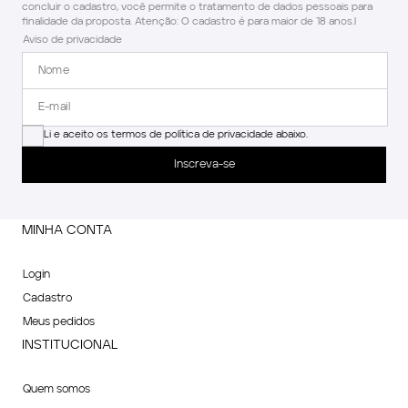
concluir o cadastro, você permite o tratamento de dados pessoais para
finalidade da proposta. Atenção: O cadastro é para maior de 18 anos.l
Aviso de privacidade
Li e aceito os termos de política de privacidade abaixo.
Inscreva-se
MINHA CONTA
Login
Cadastro
Meus pedidos
INSTITUCIONAL
Quem somos