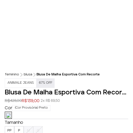
feminino
blusa
Blusa De Malha Esportiva Com Recorte
ANIMALE JEANS
67
%
OFF
Blusa De Malha Esportiva Com Recorte
R$
R$
139,00
428,00
2x R$ 69,50
Cor
(Cor Provisória) Preto
Tamanho
PP
P
M
G