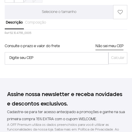
Selecione o tamanho
Descrição
Composição
Ref:
52.10.4755_0005
Consulte o prazo e valor do frete
Não sei meu CEP
Digite seu CEP
Calcular
Assine nossa newsletter e receba novidades
e descontos exclusivos.
Cadastre-se para ter acesso antecipado a promoções e ganhe na sua
primeira compra 15% EXTRA com o cupom WELCOME.
A OFF Premium utiliza os dados preenchidos para você utilizar as
funcionalidades da nossa loja. Saiba mais em: Política de Privacidade. Ao