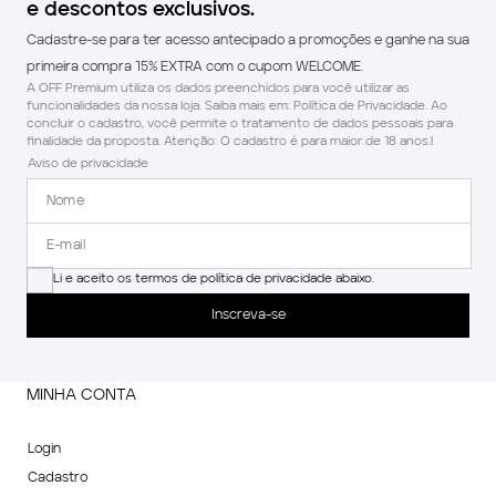
e descontos exclusivos.
Cadastre-se para ter acesso antecipado a promoções e ganhe na sua
primeira compra 15% EXTRA com o cupom WELCOME.
A OFF Premium utiliza os dados preenchidos para você utilizar as
funcionalidades da nossa loja. Saiba mais em: Política de Privacidade. Ao
concluir o cadastro, você permite o tratamento de dados pessoais para
finalidade da proposta. Atenção: O cadastro é para maior de 18 anos.l
Aviso de privacidade
Li e aceito os termos de política de privacidade abaixo.
Inscreva-se
MINHA CONTA
Login
Cadastro