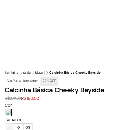
feminino
praia
biquíni
Calcinha Básica Cheeky Bayside
Vix Paula Hermanny
24
%
OFF
Calcinha Básica Cheeky Bayside
R$
R$
180,00
239,00
Cor
Tamanho
M
G
GG