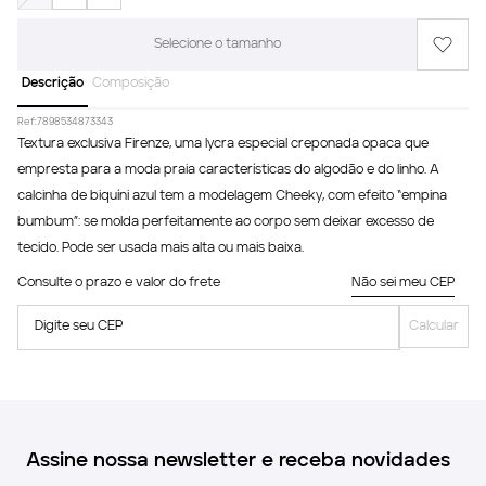
Selecione o tamanho
Descrição
Composição
Ref:
7898534873343
Textura exclusiva Firenze, uma lycra especial creponada opaca que
empresta para a moda praia características do algodão e do linho. A
calcinha de biquíni azul tem a modelagem Cheeky, com efeito “empina
bumbum”: se molda perfeitamente ao corpo sem deixar excesso de
tecido. Pode ser usada mais alta ou mais baixa.
Consulte o prazo e valor do frete
Não sei meu CEP
Digite seu CEP
Calcular
Assine nossa newsletter e receba novidades