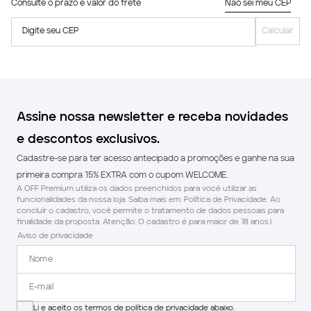
Consulte o prazo e valor do frete
Não sei meu CEP
Digite seu CEP
Calcular
Assine nossa newsletter e receba novidades
e descontos exclusivos.
Cadastre-se para ter acesso antecipado a promoções e ganhe na sua
primeira compra 15% EXTRA com o cupom WELCOME.
A OFF Premium utiliza os dados preenchidos para você utilizar as
funcionalidades da nossa loja. Saiba mais em: Política de Privacidade. Ao
concluir o cadastro, você permite o tratamento de dados pessoais para
finalidade da proposta. Atenção: O cadastro é para maior de 18 anos.l
Aviso de privacidade
Li e aceito os termos de política de privacidade abaixo.