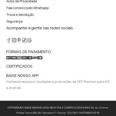
Aviso de Privacidade
Fale conosco pelo Whatsapp
Troca e devolução
Segurança
Acompanhe a gente nas redes sociais
FORMAS DE PAGAMENTO
CERTIFICADOS
BAIXE NOSSO APP
Conteúdo exclusivo, novidades e promoções da OFF Premium para iOS
e Android
OFFPREMIUM CIDADE MARAVILHOSA INDUSTRIA E COMERCIO DE ROUPAS SA. Av. Coronel 
Phidias Tavora 360, Blc 1 Armazém 1 - Pavuna - RJ | CNPJ: 09.611.669/0005-18 