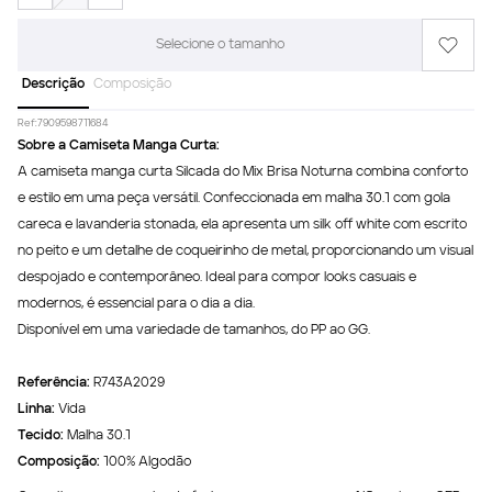
Selecione o tamanho
Descrição
Composição
Ref:
7909598711684
Sobre a Camiseta Manga Curta:
A camiseta manga curta Silcada do Mix Brisa Noturna combina conforto
e estilo em uma peça versátil. Confeccionada em malha 30.1 com gola
careca e lavanderia stonada, ela apresenta um silk off white com escrito
no peito e um detalhe de coqueirinho de metal, proporcionando um visual
despojado e contemporâneo. Ideal para compor looks casuais e
modernos, é essencial para o dia a dia.
Disponível em uma variedade de tamanhos, do PP ao GG.
Referência:
R743A2029
Linha:
Vida
Tecido:
Malha 30.1
Composição:
100% Algodão