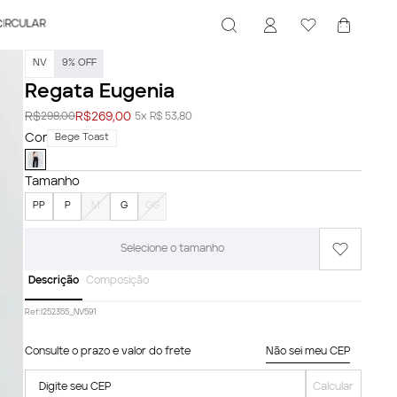
CIRCULAR
NV
9
%
OFF
Regata Eugenia
R$
R$
269,00
298,00
5x R$ 53,80
Cor
Bege Toast
Tamanho
PP
P
M
G
GG
Selecione o tamanho
Descrição
Composição
Ref:
I252355_NV591
Consulte o prazo e valor do frete
Não sei meu CEP
Digite seu CEP
Calcular