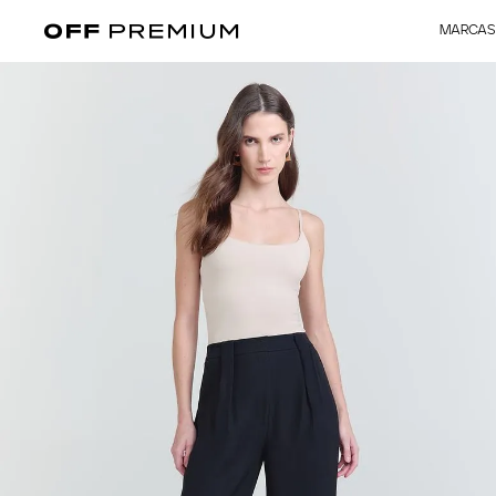
MARCAS
feminino
regata
Regata Eugenia