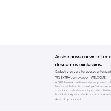
Assine nossa newsletter 
descontos exclusivos.
Cadastre-se para ter acesso antecipa
15% EXTRA com o cupom WELCOME.
A OFF Premium utiliza os dados preenchido
funcionalidades da nossa loja. Saiba mais e
concluir o cadastro, você permite o trat
finalidade da proposta. Atenção: O cadastr
Aviso de privacidade