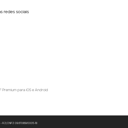
 redes sociais
F Premium para iOS e Android
J | CNPJ: 09.611.669/0005-18 