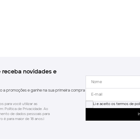
e receba novidades e
do a promoções e ganhe na sua primeira compra
s para você utilizar as
Li e aceito os termos de pol
m: Política de Privacidade. Ao
amento de dados pessoais para
I
o é para maior de 18 anos.l