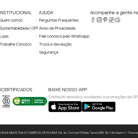
INSTITUCIONAL
AJUDA
Acompanhe a gente nas
Quem somos
Perguntas Frequentes
Sustentabilidade | OFF
Aviso de Privacidade
Lojas
Fale conosco pelo Whatsapp
Trabalhe Conosco
Troca e devolução
Segurança
O
CERTIFICADOS
BAIXE NOSSO APP
Conteúdo exclusivo, novidades e promoções da OF
A INDUSTRIA E COMERCIO DE ROUPAS SA. Av. Coronel Phidias Tavora 360, Blc 1 Armazém 1 - Pavuna - R