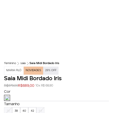
feminino
saia
Saia Midi Bordado Iris
MARIA FILÓ
NOVIDADES
29
%
OFF
Saia Midi Bordado Iris
R$
R$
689,00
979,00
10x R$ 68,90
Cor
Tamanho
36
38
40
42
44