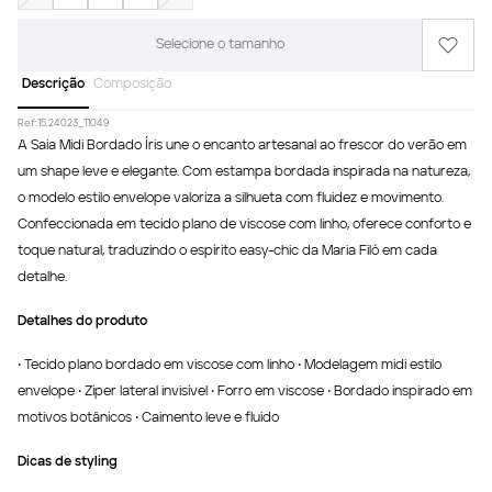
Selecione o tamanho
Descrição
Composição
Ref:
15.24023_11049
A Saia Midi Bordado Íris une o encanto artesanal ao frescor do verão em
um shape leve e elegante. Com estampa bordada inspirada na natureza,
o modelo estilo envelope valoriza a silhueta com fluidez e movimento.
Confeccionada em tecido plano de viscose com linho, oferece conforto e
toque natural, traduzindo o espírito easy-chic da Maria Filó em cada
detalhe.
Detalhes do produto
• Tecido plano bordado em viscose com linho • Modelagem midi estilo
envelope • Zíper lateral invisível • Forro em viscose • Bordado inspirado em
motivos botânicos • Caimento leve e fluido
Dicas de styling