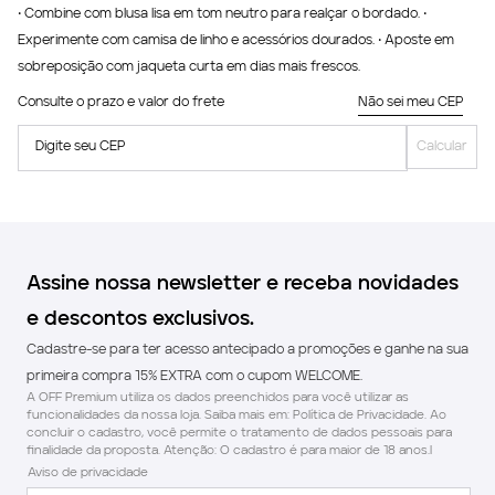
• Combine com blusa lisa em tom neutro para realçar o bordado. •
Experimente com camisa de linho e acessórios dourados. • Aposte em
sobreposição com jaqueta curta em dias mais frescos.
Consulte o prazo e valor do frete
Não sei meu CEP
Digite seu CEP
Calcular
Assine nossa newsletter e receba novidades
e descontos exclusivos.
Cadastre-se para ter acesso antecipado a promoções e ganhe na sua
primeira compra 15% EXTRA com o cupom WELCOME.
A OFF Premium utiliza os dados preenchidos para você utilizar as
funcionalidades da nossa loja. Saiba mais em: Política de Privacidade. Ao
concluir o cadastro, você permite o tratamento de dados pessoais para
finalidade da proposta. Atenção: O cadastro é para maior de 18 anos.l
Aviso de privacidade