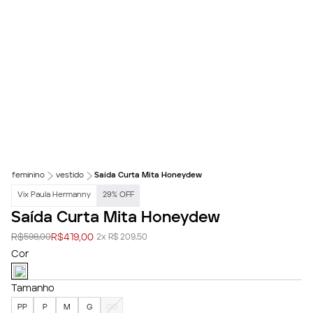
feminino
vestido
Saída Curta Mita Honeydew
Vix Paula Hermanny
29
%
OFF
Saída Curta Mita Honeydew
R$
R$
419,00
598,00
2x R$ 209,50
Cor
Tamanho
PP
P
M
G
GG