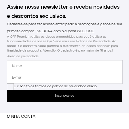
Assine nossa newsletter e receba novidades
e descontos exclusivos.
Cadastre-se para ter acesso antecipado a promoções e ganhe na sua
primeira compra 15% EXTRA com o cupom WELCOME.
A OFF Premium utiliza os dados preenchidos para você utilizar as
funcionalidades da nossa loja. Saiba mais em: Política de Privacidade. Ao
concluir o cadastro, você permite o tratamento de dados pessoais para
finalidade da proposta. Atenção: O cadastro é para maior de 18 anos.l
Aviso de privacidade
Li e aceito os termos de política de privacidade abaixo.
Inscreva-se
MINHA CONTA