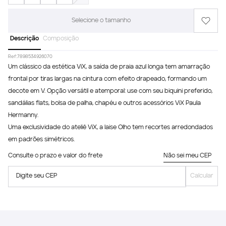
Selecione o tamanho
Descrição
Composição
Ref:
7898534926070
Um clássico da estética ViX, a saída de praia azul longa tem amarração
frontal por tiras largas na cintura com efeito drapeado, formando um
decote em V. Opção versátil e atemporal: use com seu biquini preferido,
sandálias flats, bolsa de palha, chapéu e outros acessórios ViX Paula
Hermanny.
Uma exclusividade do ateliê ViX, a laise Olho tem recortes arredondados
em padrões simétricos.
Consulte o prazo e valor do frete
Não sei meu CEP
Digite seu CEP
Calcular