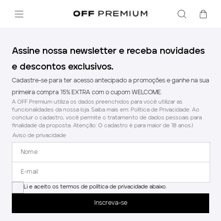
Assine nossa newsletter e receba novidades
e descontos exclusivos.
Cadastre-se para ter acesso antecipado a promoções e ganhe na sua
primeira compra 15% EXTRA com o cupom WELCOME.
A OFF Premium utiliza os dados preenchidos para você utilizar as
funcionalidades da nossa loja. Saiba mais em: Política de Privacidade. Ao
concluir o cadastro, você permite o tratamento de dados pessoais para
finalidade da proposta. Atenção: O cadastro é para maior de 18 anos.l
Aviso de privacidade
Li e aceito os termos de política de privacidade abaixo.
Inscreva-se