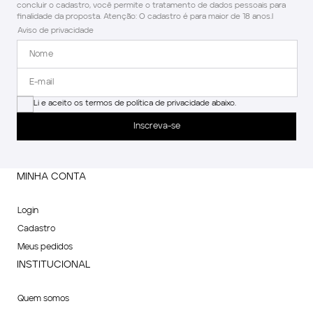
concluir o cadastro, você permite o tratamento de dados pessoais para
finalidade da proposta. Atenção: O cadastro é para maior de 18 anos.l
Aviso de privacidade
Li e aceito os termos de política de privacidade abaixo.
Inscreva-se
MINHA CONTA
Login
Cadastro
Meus pedidos
INSTITUCIONAL
Quem somos