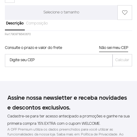
Selecione o tamanho
Descrição
Composição
Ref:
7909719340670
Consulte o prazo e valor do frete
Não sei meu CEP
Digite seu CEP
Calcular
Assine nossa newsletter e receba novidades
e descontos exclusivos.
Cadastre-se para ter acesso antecipado a promoções e ganhe na sua
primeira compra 15% EXTRA com o cupom WELCOME.
A OFF Premium utiliza os dados preenchidos para você utilizar as
funcionalidades da nossa loja. Saiba mais em: Política de Privacidade. Ao